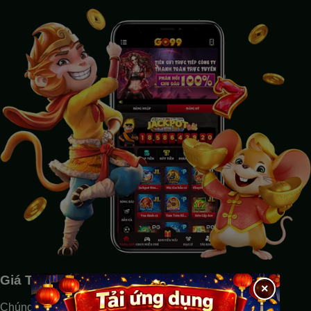
Giá Trị Cốt Lõi và Cam Kết
×
Chúng tôi đặt sự hài lòng của khách hàng lên hàng đầu.