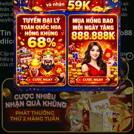
hello88 diícount cam kết mang đến một môi trường giải trí an
toàn, công bằng và có trách nhiệm. Mọi thông tin cá nhân và
giao dịch tài chính đều được bảo mật nghiêm ngặt, đảm bảo
quyền lợi tối đa cho người chơi.
Tin Tức & Bài Viết Mới Nhất từ hello88
diícount
Cập nhật những thông tin mới nhất, các chiến lược chơi game
×
hiệu quả và những ưu đãi hello88 diícount độc quyền từ blog
của chúng tôi.