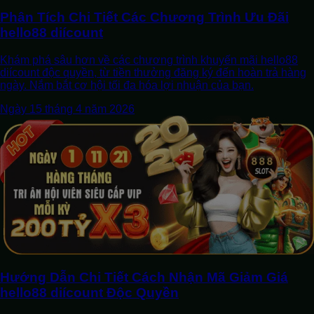
Phân Tích Chi Tiết Các Chương Trình Ưu Đãi
hello88 diícount
Khám phá sâu hơn về các chương trình khuyến mãi hello88
diícount độc quyền, từ tiền thưởng đăng ký đến hoàn trả hàng
ngày. Nắm bắt cơ hội tối đa hóa lợi nhuận của bạn.
Ngày 15 tháng 4 năm 2026
Hướng Dẫn Chi Tiết Cách Nhận Mã Giảm Giá
hello88 diícount Độc Quyền