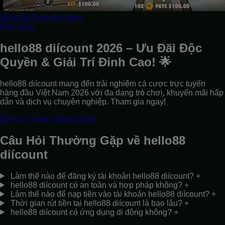
Nhấn để tham gia ngay
Play Now
hello88 diícount 2026 – Ưu Đãi Độc
Quyền & Giải Trí Đỉnh Cao! 🌟
hello88 diícount mang đến trải nghiệm cá cược trực tuyến
hàng đầu Việt Nam 2026 với đa dạng trò chơi, khuyến mãi hấp
dẫn và dịch vụ chuyên nghiệp. Tham gia ngay!
Đăng Ký Ngay
Đăng Nhập
Câu Hỏi Thường Gặp về hello88
diícount
Làm thế nào để đăng ký tài khoản hello88 diícount?
+
hello88 diícount có an toàn và hợp pháp không?
+
Làm thế nào để nạp tiền vào tài khoản hello88 diícount?
+
Thời gian rút tiền tại hello88 diícount là bao lâu?
+
hello88 diícount có ứng dụng di động không?
+