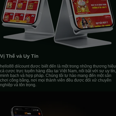
Vị Thế và Uy Tín
hello88 diícount được biết đến là một trong những thương hiệu
cá cược trực tuyến hàng đầu tại Việt Nam, nổi bật với sự uy tín,
minh bạch và hợp pháp. Chúng tôi tự hào mang đến một sân
chơi công bằng, nơi mọi thành viên đều được đối xử chuyên
nghiệp và tôn trọng.