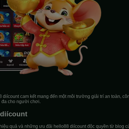
 diícount cam kết mang đến một môi trường giải trí an toàn, cô
i đa cho người chơi.
 diícount
iệu quả và những ưu đãi hello88 diícount độc quyền từ blog củ