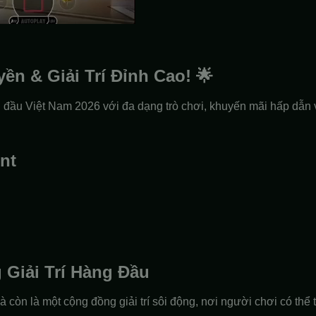
ền & Giải Trí Đỉnh Cao! 🌟
g đầu Việt Nam 2026 với đa dạng trò chơi, khuyến mãi hấp dẫn 
nt
 Giải Trí Hàng Đầu
mà còn là một cộng đồng giải trí sôi động, nơi người chơi có th