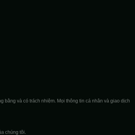
ng bằng và có trách nhiệm. Mọi thông tin cá nhân và giao dịch
a chúng tôi.