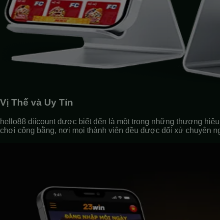
Vị Thế và Uy Tín
hello88 diícount được biết đến là một trong những thương hiệu
chơi công bằng, nơi mọi thành viên đều được đối xử chuyên ng