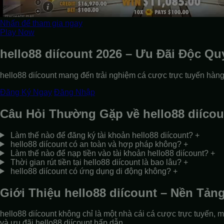
Nhấn để tham gia ngay
Play Now
hello88 diícount 2026 – Ưu Đãi Độc Quy
hello88 diícount mang đến trải nghiệm cá cược trực tuyến hàn
Đăng Ký Ngay
Đăng Nhập
Câu Hỏi Thường Gặp về hello88 diícou
Làm thế nào để đăng ký tài khoản hello88 diícount?
+
hello88 diícount có an toàn và hợp pháp không?
+
Làm thế nào để nạp tiền vào tài khoản hello88 diícount?
+
Thời gian rút tiền tại hello88 diícount là bao lâu?
+
hello88 diícount có ứng dụng di động không?
+
Giới Thiệu hello88 diícount – Nền Tảng
hello88 diícount không chỉ là một nhà cái cá cược trực tuyến, 
và ưu đãi hello88 diícount hấp dẫn.