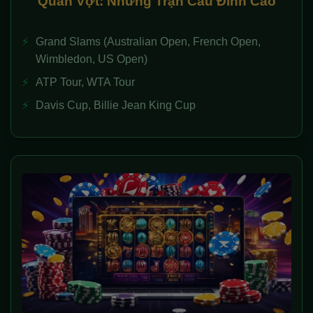
Quần Vợt: Những Trận Cầu Đỉnh Cao
Grand Slams (Australian Open, French Open,
Wimbledon, US Open)
ATP Tour, WTA Tour
Davis Cup, Billie Jean King Cup