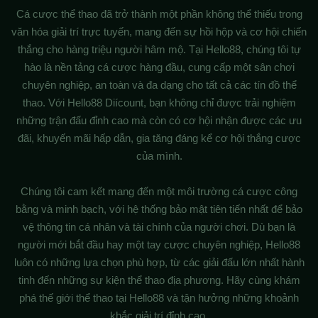
Cá cược thể thao đã trở thành một phần không thể thiếu trong
văn hóa giải trí trực tuyến, mang đến sự hồi hộp và cơ hội chiến
thắng cho hàng triệu người hâm mộ. Tại Hello88, chúng tôi tự
hào là nền tảng cá cược hàng đầu, cung cấp một sân chơi
chuyên nghiệp, an toàn và đa dạng cho tất cả các tín đồ thể
thao. Với Hello88 Diícount, bạn không chỉ được trải nghiệm
những trận đấu đỉnh cao mà còn có cơ hội nhận được các ưu
đãi, khuyến mãi hấp dẫn, gia tăng đáng kể cơ hội thắng cược
của mình.
Chúng tôi cam kết mang đến một môi trường cá cược công
bằng và minh bạch, với hệ thống bảo mật tiên tiến nhất để bảo
vệ thông tin cá nhân và tài chính của người chơi. Dù bạn là
người mới bắt đầu hay một tay cược chuyên nghiệp, Hello88
luôn có những lựa chọn phù hợp, từ các giải đấu lớn nhất hành
tinh đến những sự kiện thể thao địa phương. Hãy cùng khám
phá thế giới thể thao tại Hello88 và tận hưởng những khoảnh
khắc giải trí đỉnh cao.