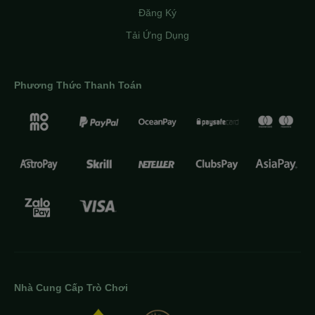
Đăng Ký
Tải Ứng Dụng
Phương Thức Thanh Toán
Nhà Cung Cấp Trò Chơi