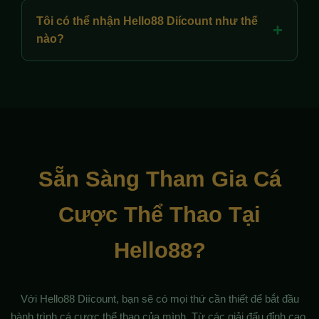
Tôi có thể nhận Hello88 Diícount như thế
+
nào?
Sẵn Sàng Tham Gia Cá
Cược Thể Thao Tại
Hello88?
Với Hello88 Diícount, bạn sẽ có mọi thứ cần thiết để bắt đầu
hành trình cá cược thể thao của mình. Từ các giải đấu đỉnh cao,