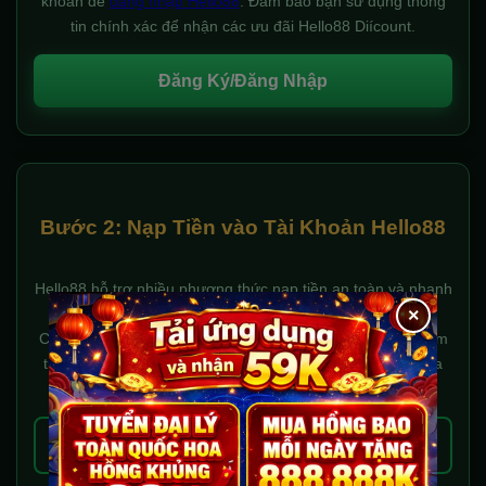
khoản để
đăng nhập Hello88
. Đảm bảo bạn sử dụng thông
tin chính xác để nhận các ưu đãi Hello88 Diícount.
Đăng Ký/Đăng Nhập
Bước 2: Nạp Tiền vào Tài Khoản Hello88
Hello88 hỗ trợ nhiều phương thức nạp tiền an toàn và nhanh
×
chóng như chuyển khoản ngân hàng, ví điện tử, thẻ cào.
Chọn phương thức phù hợp, nhập số tiền muốn nạp và làm
theo hướng dẫn. Tiền sẽ được cập nhật vào tài khoản của
bạn trong vài phút.
Xem Phương Thức Nạp Tiền