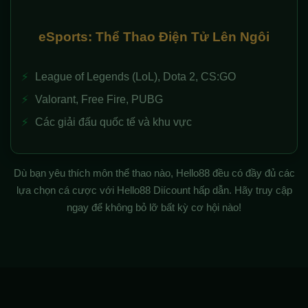
eSports: Thể Thao Điện Tử Lên Ngôi
League of Legends (LoL), Dota 2, CS:GO
Valorant, Free Fire, PUBG
Các giải đấu quốc tế và khu vực
Dù bạn yêu thích môn thể thao nào, Hello88 đều có đầy đủ các
lựa chọn cá cược với Hello88 Diícount hấp dẫn. Hãy truy cập
ngay để không bỏ lỡ bất kỳ cơ hội nào!