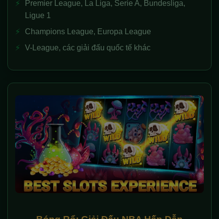
Premier League, La Liga, Serie A, Bundesliga,
Ligue 1
Champions League, Europa League
V-League, các giải đấu quốc tế khác