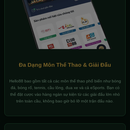
Đa Dạng Môn Thể Thao & Giải Đấu
Hello88 bao gồm tất cả các môn thể thao phổ biến như bóng
đá, bóng rổ, tennis, cầu lông, đua xe và cả eSports. Bạn có
thể đặt cược vào hàng ngàn sự kiện từ các giải đấu lớn nhỏ
trên toàn cầu, không bao giờ bỏ lỡ một trận đấu nào.