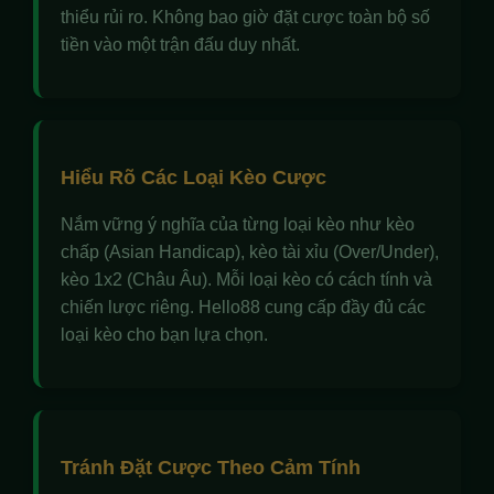
thiểu rủi ro. Không bao giờ đặt cược toàn bộ số
tiền vào một trận đấu duy nhất.
Hiểu Rõ Các Loại Kèo Cược
Nắm vững ý nghĩa của từng loại kèo như kèo
chấp (Asian Handicap), kèo tài xỉu (Over/Under),
kèo 1x2 (Châu Âu). Mỗi loại kèo có cách tính và
chiến lược riêng. Hello88 cung cấp đầy đủ các
loại kèo cho bạn lựa chọn.
Tránh Đặt Cược Theo Cảm Tính