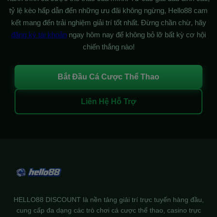
tỷ lệ kèo hấp dẫn đến những ưu đãi không ngừng, Hello88 cam
kết mang đến trải nghiệm giải trí tốt nhất. Đừng chần chừ, hãy
đăng ký tài khoản
ngay hôm nay để không bỏ lỡ bất kỳ cơ hội
chiến thắng nào!
Bắt Đầu Cá Cược Thể Thao
Liên Hệ Hỗ Trợ
HELLO88 DISCOUNT là nền tảng giải trí trực tuyến hàng đầu,
cung cấp đa dạng các trò chơi cá cược thể thao, casino trực