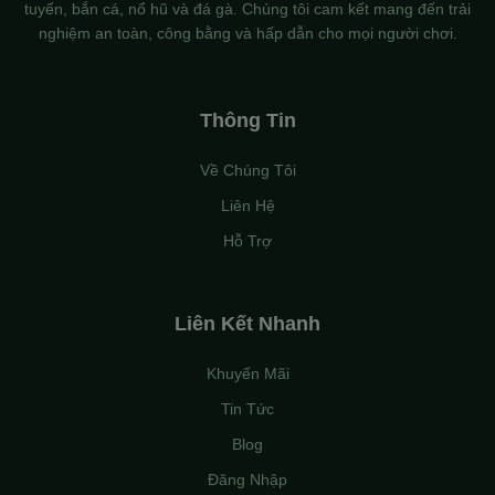
tuyến, bắn cá, nổ hũ và đá gà. Chúng tôi cam kết mang đến trải
nghiệm an toàn, công bằng và hấp dẫn cho mọi người chơi.
Thông Tin
Về Chúng Tôi
Liên Hệ
Hỗ Trợ
Liên Kết Nhanh
Khuyến Mãi
Tin Tức
Blog
Đăng Nhập